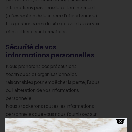
informations personnelles à tout moment
(à l’exception de leur nom d’utilisateur·ice).
Les gestionnaires du site peuvent aussi voir
et modifier ces informations.
Sécurité de vos
informations personnelles
Nous prendrons des précautions
techniques et organisationnelles
raisonnables pour empêcher la perte, l’abus
ou l’altération de vos informations
personnelle.
Nous stockerons toutes les informations
personnelles que vous nous fournissez sur
des serveurs sécurisés (protégés par mot
de passe et pare-feu).