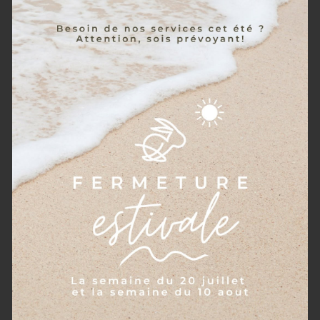
Toutes les transactions financières
électroniques effectuées par le biais de
notre site web seront protégées par des
technologies de cryptage.
Vous reconnaissez que la transmission
d’informations par internet est
intrinsèquement non sécurisée, et que
nous ne pouvons pas garantir la sécurité de
vos données envoyées par internet.
Vous êtes responsable de la confidentialité
du mot de passe que vous utilisez pour
accéder à notre site web ; nous ne vous
demanderons pas votre mot de passe
(sauf quand vous vous identifiez sur notre
site web).