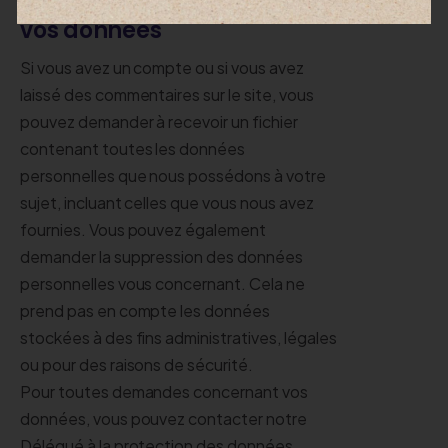
Les droits que vous avez sur
vos données
Si vous avez un compte ou si vous avez
laissé des commentaires sur le site, vous
pouvez demander à recevoir un fichier
contenant toutes les données
personnelles que nous possédons à votre
sujet, incluant celles que vous nous avez
fournies. Vous pouvez également
demander la suppression des données
personnelles vous concernant. Cela ne
prend pas en compte les données
stockées à des fins administratives, légales
ou pour des raisons de sécurité.
Pour toutes demandes concernant vos
données, vous pouvez contacter notre
Délégué à la protection des données