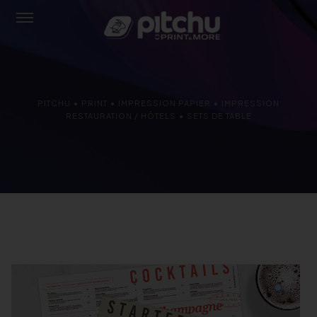
PITCHU
•
PRINT
•
IMPRESSION PAPIER
•
IMPRESSION
RESTAURATION / HÔTELS
•
SETS DE TABLE